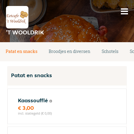
'T WOOLDRIK
Patat en snacks
Broodjes en diversen
Schotels
Sc
Patat en snacks
Kaassoufflé
€ 3,00
incl. statiegeld (€ 0,00)