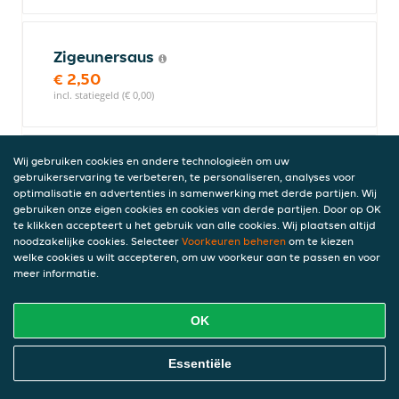
Zigeunersaus
€ 2,50
incl. statiegeld (€ 0,00)
Wij gebruiken cookies en andere technologieën om uw
Whiskysaus
gebruikerservaring te verbeteren, te personaliseren, analyses voor
€ 1,25
optimalisatie en advertenties in samenwerking met derde partijen. Wij
incl. statiegeld (€ 0,00)
gebruiken onze eigen cookies en cookies van derde partijen. Door op OK
te klikken accepteert u het gebruik van alle cookies. Wij plaatsen altijd
noodzakelijke cookies. Selecteer
Voorkeuren beheren
om te kiezen
welke cookies u wilt accepteren, om uw voorkeur aan te passen en voor
meer informatie.
Tomaat-ui saus
€ 1,25
OK
incl. statiegeld (€ 0,00)
Online Eten Bestellen
Essentiële
Mayonaise